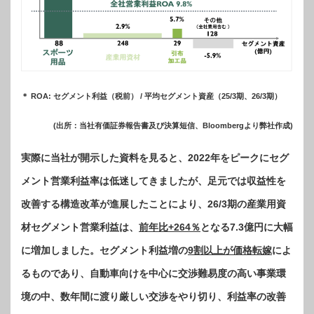
＊ ROA: セグメント利益（税前） / 平均セグメント資産（25/3期、26/3期）
(出所：当社有価証券報告書及び決算短信、Bloombergより弊社作成)
実際に当社が開示した資料を見ると、2022年をピークにセグ
メント営業利益率は低迷してきましたが、足元では収益性を
改善する構造改革が進展したことにより、26/3期の産業用資
材セグメント営業利益は、
前年比
+264％
となる7.3億円に大幅
に増加しました。セグメント利益増の
9割以上が価格転嫁
によ
るものであり、自動車向けを中心に交渉難易度の高い事業環
境の中、数年間に渡り厳しい交渉をやり切り、利益率の改善