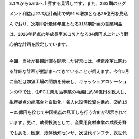
3.1％から5.6％へ上昇する見通しです。また、28/3期のセグ
メント利益は27/3期計画比で約91％増加となる25億円を見込
んでおり、次期中計最終年度となる31/3期計画の営業利益
は、
2026年起点の年成長率36.1％
となる34億円以上という野
心的な計画を設定しています。
今回、当社が長期計画を開示した背景には、構造改革に関わ
る詳細な計画が煮詰まってきていることが伺えます。今年5月
に当社は加須工場の閉鎖を発表し、キャッシュアロケーショ
ンの中では、①FC工業用品事業の再編に約30億円を投入し、
生産拠点の統廃合と自動化・省人化設備投資を進め、②約15
～25億円を投じて中国拠点の見直しを行う方針が明示されて
います。更に、成長投資として、産業用資材事業の成長分野
でもある、医療、液体検知センサ、次世代インフラ、次世代