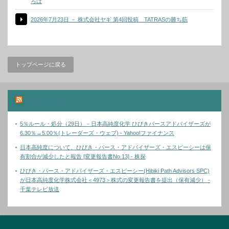
ろは
2026年7月23日 － 株式会社ヤギ 第4回投稿 TATRASの勝ち筋
トップページに戻る
関連ニュース
5％ルール・処分（29日）－日本高純度化学 ひびきパースアドバイザーズが
6.30％→5.00％(トレーダーズ・ウェブ) - Yahoo!ファイナンス
日本高純度について、ひびき・パース・アドバイザーズ・エスピーシーは保
有割合が減少したと報告 [変更報告書No.13] - 株探
ひびき・パース・アドバイザーズ・エスピーシー(Hibiki Path Advisors SPC)
が日本高純度化学株式会社＜4973＞株式の変更報告書を提出（保有減少） -
千葉テレビ放送