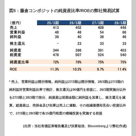
図5：藤倉コンポジットの純資産比率/ROEの弊社簡易試算
* 売上、営業利益は開示情報。純利益は27/3期は開示情報、28/3期は27/3期の
純利益対営業利益比率で推計、
株主還元は90億円を前提に、26/3期実施分以外
を27/3期と28/3期で按分、純資産は前期金額に純利益を加算し、株主還元を減
算。
総資産は、売掛金及び在庫は売上に連動、その他減価償却見合い投資以外
で、27/3期と28/3期で各15億円程度の積極投資を実施する前提
(出所：当社有価証券報告書及び決算短信、Bloombergより弊社作成)