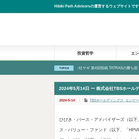
Hibiki Path Advisorsの運営するウェブサイトです。
投資哲学
エン
見学報告
New! 株式会社ヤギ 第4回投稿 TATRASの勝ち筋
2024年5月14日 ー 株式会社TBSホー
2024-5-14
TBSホールディングス
,
エンゲー
ひびき・パース・アドバイザーズ（以下
ス・バリュー・ファンド（以下、「HPV