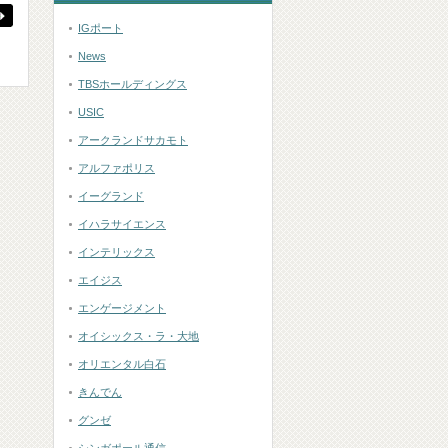
IGポート
News
TBSホールディングス
USIC
アークランドサカモト
アルファポリス
イーグランド
イハラサイエンス
インテリックス
エイジス
エンゲージメント
オイシックス・ラ・大地
オリエンタル白石
きんでん
グンゼ