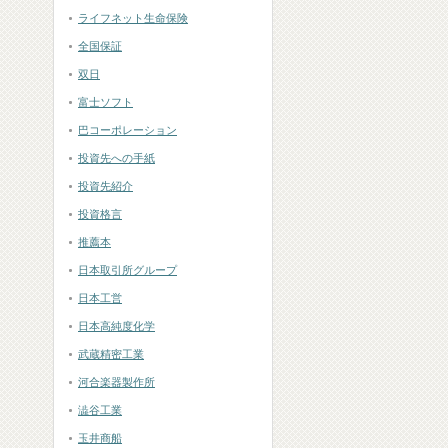
ライフネット生命保険
全国保証
双日
富士ソフト
巴コーポレーション
投資先への手紙
投資先紹介
投資格言
推薦本
日本取引所グループ
日本工営
日本高純度化学
武蔵精密工業
河合楽器製作所
澁谷工業
玉井商船