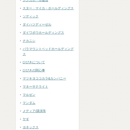
シンガポール通信
スター・マイカ・ホールディングス
ソディック
ダイハツディーゼル
ダイワボウホールディングス
ナカニシ
パラマウントベッドホールディング
ス
ひびきについて
ひびきの関心事
マツキヨココカラ&カンパニー
マネーサテライト
マルゼン
マンダム
メディア/講演等
ヤギ
ヨネックス