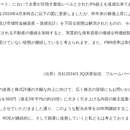
レポート」において企業が目指す最低レベルとされた8%超えを達成出来て
2024年4月末時点に以下の図に更新しましたが、昨年来の株価上昇に
び市場性金融資産 – 負債合計）を下回る状態は解消されたものの、そ
推定される不動産の価値を加味すると、実質的な保有資産の価値を時価総
受けていない状態が継続していると考えられます。また、PBR倍率は依
（出所）当社2024/3 3Q決算短信、ブルームバ
の改善と株式評価の大幅な向上に向けて、広く株主の皆様にもお問いか
当を360円（過去3年平均の約10倍）に大きく引き上げる内容の株主提案
示しさせていただきました通り、このような配当水準を10年間継続するこ
、ROEが継続的に、そして顕著に改善していくと私どもは考えておりま