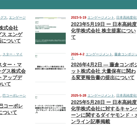
ングス
,
エンゲージ
2023-5-19
エンゲージメント
,
日本高純度化
2023年5月19日 ー 日本高純度
ー 株式会社
化学株式会社 株主提案につい
グス エンゲ
て
画について
ト
,
スター・マイ
2026-4-2
エンゲージメント
,
藤倉コンポジ
ト
ースター・マ
2026年4月2日 ― 藤倉コンポ
ングス株式会
ット株式会社 大量保有に関わ
トアップデ
る変更報告書の提出について
ついて
ト
,
巴コーポレーシ
2025-5-28
エンゲージメント
,
日本高純度化
2025年5月28日 ー 日本高純度
－ 巴コーポレ
化学株式会社に対するキャン
について
ーンに関するダイヤモンド・
ンライン記事掲載