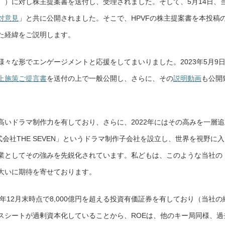
。）に対し株主提案書を送付し、受理されました。そして、5月14日、
対意見
」と共に公開されました。そこで、HPVFの株主提案書を本投稿
た経緯をご説明します。
々な形でエンゲージメントと応援をしてまいりました。2023年5月9
上施策ご提言書
を送付の上で一般公開し、さらに、その
説明動画
も公開
高いドラマ制作力を有しており、さらに、2022年にはその高みを一層追
会社THE SEVEN」というドラマ制作子会社を設立し、世界を視野に入
業としてその強みを先鋭化されています。私どもは、このような当社の
大いに期待を寄せております。
年12月末時点で8,000億円を超える投資有価証券を有しており（当社の
スシートが過剰資本化していることから、ROEは、他のキー局同様、過