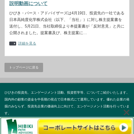
説明動画について
ひびき・パース・アドバイザーズは4月19日、投資先の一社である
日本高純度化学株式会社（以下、「当社」）に対し株主提案書を
送付し、5月21日、当社取締役より本提案書が「反対意見」と共に
公開されました。提案書及び、株主提案に…
詳細を見る
トップページに戻る
ひびきの投資先、エンゲージメント活動、投資哲学等、についてご紹介いたします。
国内外の顧客の資金を中長期の視点で日本株式にて運用しています。優れた企業の発
掘のみならず、投資先企業の価値向上に向けて、エンゲージメント活動を行っていま
す。
Copyright ©
Hibiki Investment News
All rights reserved.