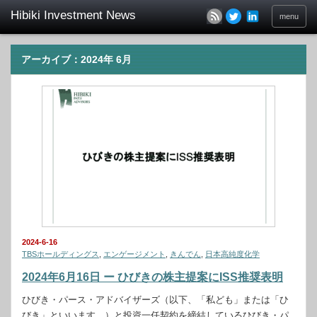
menu
アーカイブ：2024年 6月
2024-6-16
TBSホールディングス
,
エンゲージメント
,
きんでん
,
日本高純度化学
2024年6月16日 ー ひびきの株主提案にISS推奨表明
ひびき・パース・アドバイザーズ（以下、「私ども」または「ひ
びき」といいます。）と投資一任契約を締結しているひびき・パ