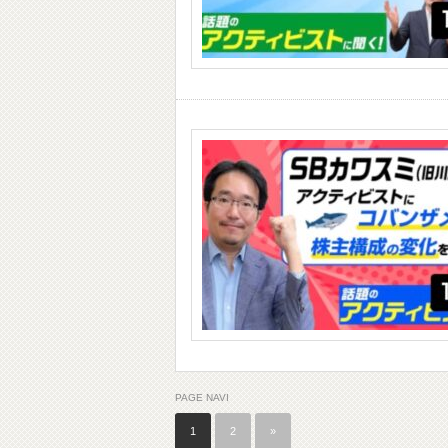
PAGE NAVI
1
2
»