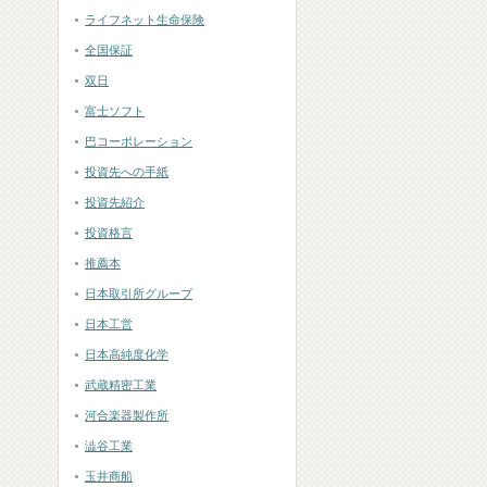
ライフネット生命保険
全国保証
双日
富士ソフト
巴コーポレーション
投資先への手紙
投資先紹介
投資格言
推薦本
日本取引所グループ
日本工営
日本高純度化学
武蔵精密工業
河合楽器製作所
澁谷工業
玉井商船