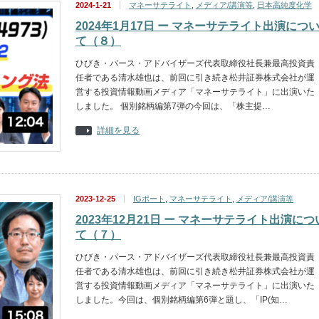
2024-1-21
マネーサテライト
,
メディア/講演等
,
日本高純度化学
2024年1月17日 ー マネーサテライト出演につ
て（８）
ひびき・パース・アドバイザーズ代表取締役社長兼最高投資責
任者である清水雄也は、前回に引き続き松井証券株式会社が運
営する投資情報動画メディア「マネーサテライト」に出演いた
しました。 個別銘柄編第7弾の今回は、「株主提…
詳細を見る
2023-12-25
IGポート
,
マネーサテライト
,
メディア/講演等
2023年12月21日 ー マネーサテライト出演につ
て（７）
ひびき・パース・アドバイザーズ代表取締役社長兼最高投資責
任者である清水雄也は、前回に引き続き松井証券株式会社が運
営する投資情報動画メディア「マネーサテライト」に出演いた
しました。今回は、個別銘柄編第6弾と題し、「IP(知…