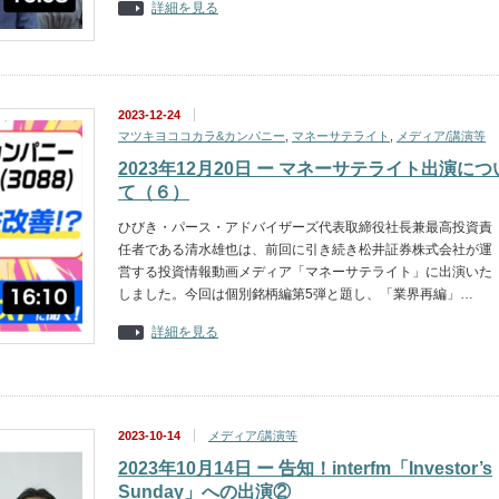
詳細を見る
2023-12-24
マツキヨココカラ&カンパニー
,
マネーサテライト
,
メディア/講演等
2023年12月20日 ー マネーサテライト出演につ
て（６）
ひびき・パース・アドバイザーズ代表取締役社長兼最高投資責
任者である清水雄也は、前回に引き続き松井証券株式会社が運
営する投資情報動画メディア「マネーサテライト」に出演いた
しました。今回は個別銘柄編第5弾と題し、「業界再編」…
詳細を見る
2023-10-14
メディア/講演等
2023年10月14日 ー 告知！interfm「Investor’s
Sunday」への出演②