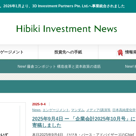
2026年1月より、3D Investment Partners Pte. Ltd.へ事業統合されました
ゲージメント
投資先への手紙
情報
w! 藤倉コンポジット 構造改革と資本政策の道筋
New! 株式会社ヤギ
2025-9-4
News
,
エンゲージメント
,
マンダム
,
メディア/講演等
,
日本高純度化学
2025年9月4日 ー 「企業会計2025年10月号」に
寄稿しました
本日2025年9月4日、ひびき・パース・アドバイザーズのChief