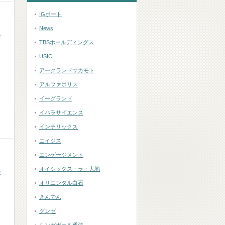
IGポート
News
い
TBSホールディングス
USIC
アークランドサカモト
アルファポリス
イーグランド
イハラサイエンス
インテリックス
エイジス
エンゲージメント
オイシックス・ラ・大地
い
オリエンタル白石
きんでん
グンゼ