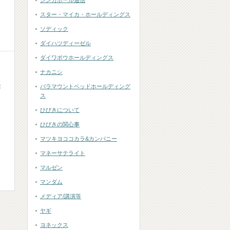
シンガポール通信
スター・マイカ・ホールディングス
ソディック
ダイハツディーゼル
ダイワボウホールディングス
ナカニシ
い
パラマウントベッドホールディング
ス
ひびきについて
ひびきの関心事
マツキヨココカラ&カンパニー
マネーサテライト
マルゼン
マンダム
メディア/講演等
ヤギ
ヨネックス