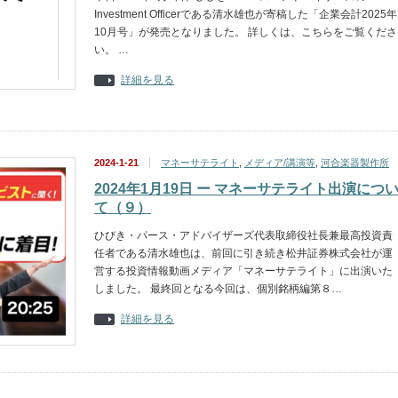
Investment Officerである清水雄也が寄稿した「企業会計2025年
10月号」が発売となりました。 詳しくは、こちらをご覧くださ
い。 …
詳細を見る
2024-1-21
マネーサテライト
,
メディア/講演等
,
河合楽器製作所
2024年1月19日 ー マネーサテライト出演につ
て（９）
ひびき・パース・アドバイザーズ代表取締役社長兼最高投資責
任者である清水雄也は、前回に引き続き松井証券株式会社が運
営する投資情報動画メディア「マネーサテライト」に出演いた
しました。 最終回となる今回は、個別銘柄編第８…
詳細を見る