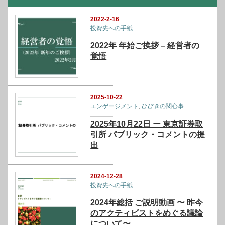
2022-2-16
投資先への手紙
2022年 年始ご挨拶 – 経営者の
覚悟
2025-10-22
エンゲージメント
,
ひびきの関心事
2025年10月22日 ー 東京証券取
引所 パブリック・コメントの提
出
2024-12-28
投資先への手紙
2024年総括 ご説明動画 〜 昨今
のアクティビストをめぐる議論
について〜