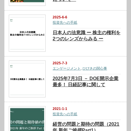
2025-6-6
投資先への手紙
日本人の法意識 ー 株主の権利を
2つのレンズからみる ー
2025-7-3
エンゲージメント
,
ひびきの関心事
2025年7月3日 － DOE開示企業
最多！ 日経記事に関して
2021-1-1
投資先への手紙
経営の問題と期待の問題（2021
年 新年ご挨拶Part1）