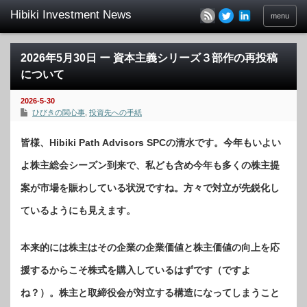
menu
2026年5月30日 ー 資本主義シリーズ３部作の再投稿
について
2026-5-30
ひびきの関心事
,
投資先への手紙
皆様、Hibiki Path Advisors SPCの清水です。今年もいよい
よ株主総会シーズン到来で、私ども含め今年も多くの株主提
案が市場を賑わしている状況ですね。方々で対立が先鋭化し
ているようにも見えます。
本来的には株主はその企業の企業価値と株主価値の向上を応
援するからこそ株式を購入しているはずです（ですよ
ね？）。株主と取締役会が対立する構造になってしまうこと