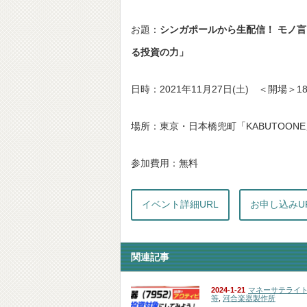
お題：
シンガポールから生配信！ モノ言
る投資の力」
日時：2021年11月27日(土) ＜開場＞1
場所：東京・日本橋兜町「KABUTOON
参加費用：無料
イベント詳細URL
お申し込みU
関連記事
2024-1-21
マネーサテライ
等
,
河合楽器製作所