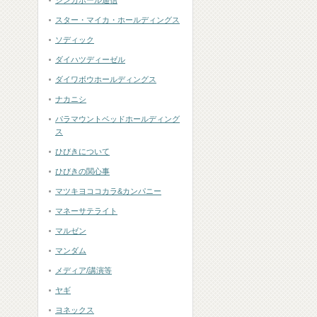
シンガポール通信
スター・マイカ・ホールディングス
ソディック
ダイハツディーゼル
ダイワボウホールディングス
ナカニシ
パラマウントベッドホールディング
ス
ひびきについて
ひびきの関心事
マツキヨココカラ&カンパニー
マネーサテライト
マルゼン
マンダム
メディア/講演等
ヤギ
ヨネックス