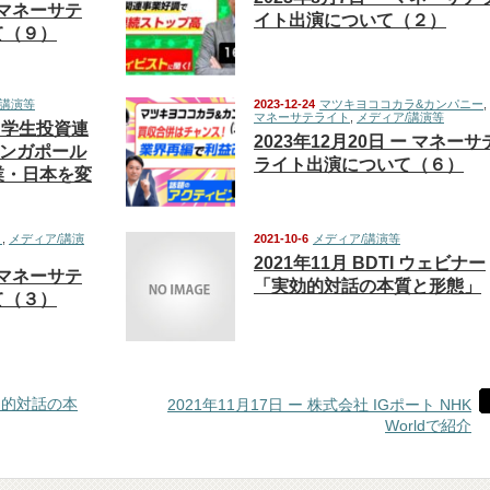
ー マネーサテ
イト出演について（２）
て（９）
/講演等
2023-12-24
マツキヨココカラ&カンパニー
,
マネーサテライト
,
メディア/講演等
) 学生投資連
2023年12月20日 ー マネーサ
シンガポール
ライト出演について（６）
業・日本を変
ト
,
メディア/講演
2021-10-6
メディア/講演等
2021年11月 BDTI ウェビナー
ー マネーサテ
「実効的対話の本質と形態」
て（３）
実効的対話の本
2021年11月17日 ー 株式会社 IGポート NHK
Worldで紹介