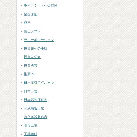
ライフネット生命保険
全国保証
双日
富士ソフト
巴コーポレーション
投資先への手紙
投資先紹介
投資格言
推薦本
日本取引所グループ
日本工営
日本高純度化学
武蔵精密工業
河合楽器製作所
澁谷工業
玉井商船