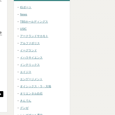
IGポート
News
TBSホールディングス
USIC
テ
アークランドサカモト
アルファポリス
イーグランド
イハラサイエンス
インテリックス
エイジス
エンゲージメント
オイシックス・ラ・大地
オリエンタル白石
きんでん
グンゼ