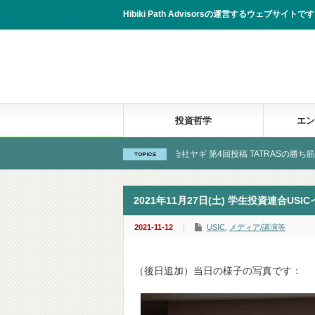
Hibiki Path Advisorsの運営するウェブサイトです。
投資哲学
エン
学報告
New! 株式会社ヤギ 第4回投稿 TATRASの勝ち筋
2021年11月27日(土) 学生投資連合
2021-11-12
USIC
,
メディア/講演等
（後日追加）当日の様子の写真です：