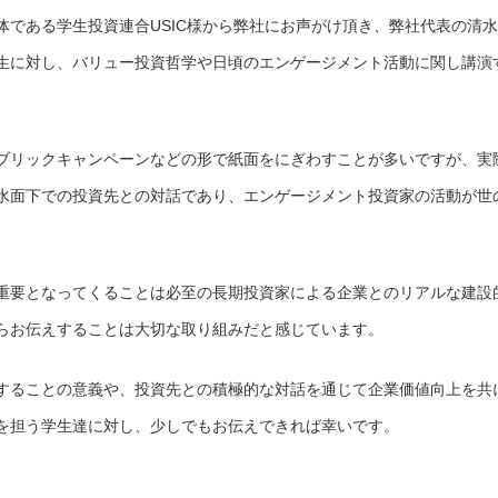
体である学生投資連合USIC様から弊社にお声がけ頂き、弊社代表の清水
生に対し、バリュー投資哲学や日頃のエンゲージメント活動に関し講演
ブリックキャンペーンなどの形で紙面をにぎわすことが多いですが、実
水面下での投資先との対話であり、エンゲージメント投資家の活動が世
。
重要となってくることは必至の長期投資家による企業とのリアルな建設
らお伝えすることは大切な取り組みだと感じています。
することの意義や、投資先との積極的な対話を通じて企業価値向上を共
を担う学生達に対し、少しでもお伝えできれば幸いです。