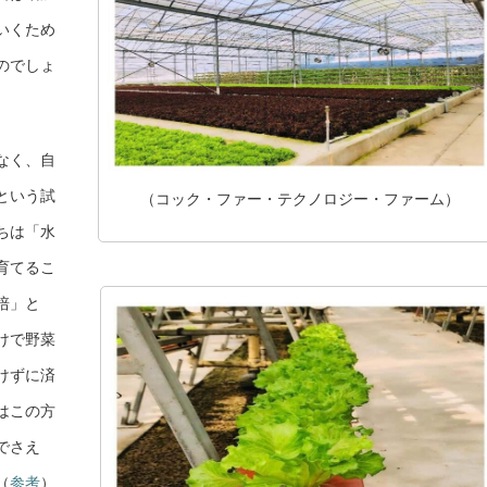
いくため
のでしょ
なく、自
という試
（コック・ファー・テクノロジー・ファーム）
ちは「水
育てるこ
培」と
けで野菜
けずに済
はこの方
でさえ
（
参考
）