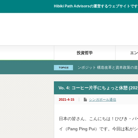
Hibiki Path Advisorsの運営するウェブサイトです。
投資哲学
エン
筋
New! 藤倉コンポジット 構造改革と資本政策の道筋
N
Vo. 4: コーヒー片手にちょっと休憩 (202
2021-4-15
シンガポール通信
日本の皆さん、こんにちは！ひびき・パ
イ（Pang Ping Pui）です。今回