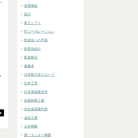
ナ
全国保証
双日
富士ソフト
巴コーポレーション
投資先への手紙
投資先紹介
投資格言
推薦本
1
日本取引所グループ
日本工営
日本高純度化学
武蔵精密工業
河合楽器製作所
澁谷工業
玉井商船
第一カッター興業