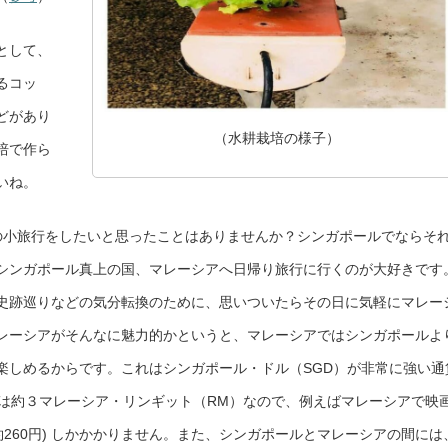
として、
るコッ
どがあり
（水耕栽培の様子）
培で作ら
いね。
の小旅行をしたいと思ったことはありませんか？シンガポールでならそ
シンガポール真上の国、マレーシアへ日帰り旅行に行くのが大好きです
史跡巡りなどの気分転換のために、思いついたらその日に気軽にマレー
レーシアがそんなに魅力的かというと、マレーシアではシンガポールよ
楽しめるからです。これはシンガポール・ドル（SGD）が非常に強い通
Dは約３マレーシア・リンギット（RM）なので、例えばマレーシアで映
M、約260円) しかかかりません。また、シンガポールとマレーシアの間には