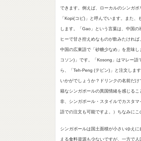
できます。例えば、ローカルのシンガポ
「Kopi(コピ)」と呼んでいます。また、
します。「Gao」という言葉は、中国
ヒーで甘さ控えめなものが飲みたければ、「Kop
中国の広東語で「砂糖少なめ」を意味します
コソン)」です。「Kosong」はマレ
ら、「Teh-Peng (テピン)」と注文し
いかがでしょうか？ドリンクの名前だけ
籍なシンガポールの異国情緒を感じるこ
非、シンガポール・スタイルでカスタマ
語での注文も可能ですよ。）ちなみにこ
シンガポールは国土面積が小さいゆえに
える食料資源も少ないですが、一方で人