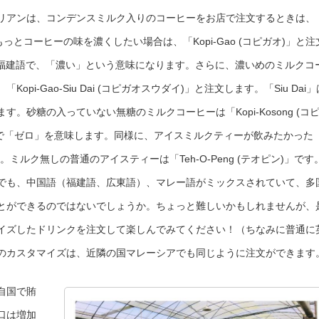
リアンは、コンデンスミルク入りのコーヒーをお店で注文するときは、
もっとコーヒーの味を濃くしたい場合は、「Kopi-Gao (コピガオ)」と注
の福建語で、「濃い」という意味になります。さらに、濃いめのミルクコ
i-Gao-Siu Dai (コピガオスウダイ)」と注文します。「Siu Dai」
。砂糖の入っていない無糖のミルクコーヒーは「Kopi-Kosong (コ
ー語で「ゼロ」を意味します。同様に、アイスミルクティーが飲みたかった
ます。ミルク無しの普通のアイスティーは「Teh-O-Peng (テオピン)」です
でも、中国語（福建語、広東語）、マレー語がミックスされていて、多
とができるのではないでしょうか。ちょっと難しいかもしれませんが、
イズしたドリンクを注文して楽しんでみてください！（ちなみに普通に
のカスタマイズは、近隣の国マレーシアでも同じように注文ができます
自国で賄
口は増加