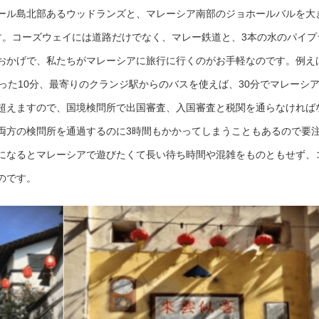
ール島北部あるウッドランズと、マレーシア南部のジョホールバルを大
す。コーズウェイには道路だけでなく、マレー鉄道と、3本の水のパイプ
おかげで、私たちがマレーシアに旅行に行くのがお手軽なのです。例え
った10分、最寄りのクランジ駅からのバスを使えば、30分でマレーシ
超えますので、国境検問所で出国審査、入国審査と税関を通らなければ
両方の検問所を通過するのに3時間もかかってしまうこともあるので要
になるとマレーシアで遊びたくて長い待ち時間や混雑をものともせず、
のです。