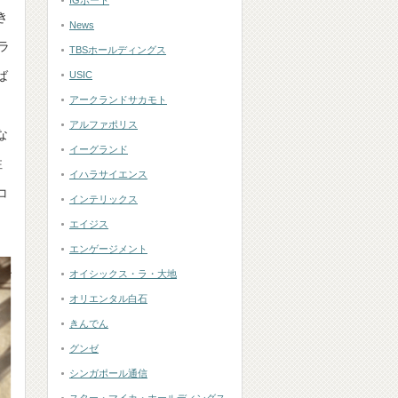
IGポート
き
News
ラ
TBSホールディングス
ば
USIC
アークランドサカモト
ア
アルファポリス
な
イーグランド
注
イハラサイエンス
コ
インテリックス
エイジス
エンゲージメント
オイシックス・ラ・大地
オリエンタル白石
きんでん
グンゼ
シンガポール通信