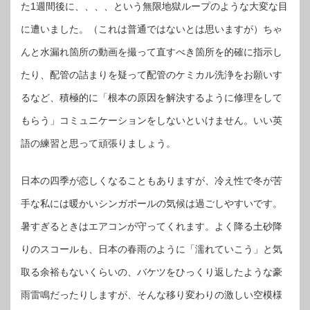
た1週間後に、、、、という無限地獄ループのような大変な目
に遭いました。（これは普通ではないとは思いますが）ちゃ
んと水漏れ箇所の動画を撮って直すべき箇所を的確に指示し
たり、配管の詰まりを疑って配管のケミカル洗浄をお願いす
るなど、積極的に「根本の原因を解決するように修理をして
もらう」コミュニケーションをしないといけません。いい英
語の練習と思って頑張りましょう。
日本の四季が恋しくなることもありますが、冷え性で冬が苦
手な私には暖かいシンガポールの気候は過ごしやすいです。
暑すぎるときはエアコンが守ってくれます。よく降る土砂降
りのスコールも、日本の春雨のように「濡れていこう」と気
取る余裕もないくらいの、バケツをひっくり返したような豪
雨雷鳴だったりしますが、そんな移り変わりの激しい空模様