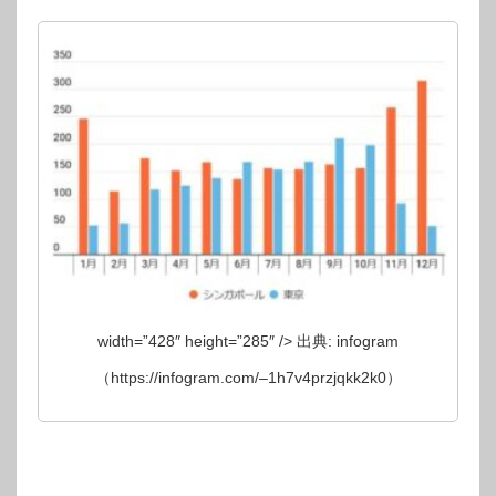
width=”428″ height=”285″ /> 出典: infogram
（https://infogram.com/–1h7v4przjqkk2k0）