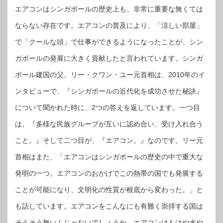
エアコンはシンガポールの歴史上も、非常に重要な無くては
ならない存在です。エアコンの普及により、「涼しい部屋」
で「クールな頭」で仕事ができるようになったことが、シン
ガポールの発展に大きく貢献したと言われています。シンガ
ポール建国の父、リー・クワン・ユー元首相は、2010年のイ
ンタビューで、『シンガポールの近代化を成功させた秘訣』
について聞かれた時に、2つの答えを返しています。一つ目
は、『多様な民族グループが互いに認め合い、受け入れ合う
こと。』そして二つ目が、『エアコン。』なのです。リー元
首相はまた、「エアコンはシンガポールの歴史の中で重大な
発明の一つ。エアコンのおかげでこの熱帯の国でも発展する
ことが可能になり、文明化の性質が根底から変わった。」と
も話しています。エアコンをこんなにも有難く崇拝する国は
そうそう無いんじゃないでしょうか。エアコンはもはや水や