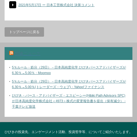
2021年5月17日 ー 日本工営株式会社 決算コメント
トップページに戻る
関連ニュース
5％ルール・処分（29日）－日本高純度化学 ひびきパースアドバイザーズが
6.30％→5.00％ - Moomoo
5％ルール・処分（29日）－日本高純度化学 ひびきパースアドバイザーズが
6.30％→5.00％(トレーダーズ・ウェブ) - Yahoo!ファイナンス
ひびき・パース・アドバイザーズ・エスピーシー(Hibiki Path Advisors SPC)
が日本高純度化学株式会社＜4973＞株式の変更報告書を提出（保有減少） -
千葉テレビ放送
ひびきの投資先、エンゲージメント活動、投資哲学等、についてご紹介いたします。