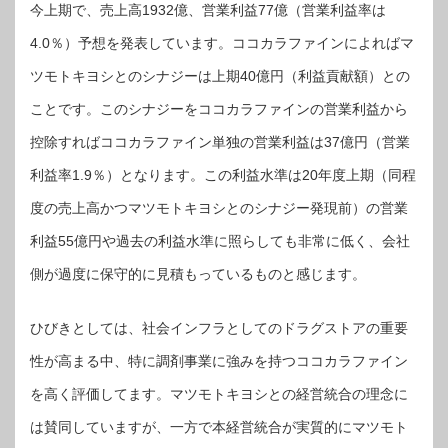
今上期で、売上高1932億、営業利益77億（営業利益率は
4.0％）予想を発表しています。ココカラファインによればマ
ツモトキヨシとのシナジーは上期40億円（利益貢献額）との
ことです。このシナジーをココカラファインの営業利益から
控除すればココカラファイン単独の営業利益は37億円（営業
利益率1.9％）となります。この利益水準は20年度上期（同程
度の売上高かつマツモトキヨシとのシナジー発現前）の営業
利益55億円や過去の利益水準に照らしても非常に低く、会社
側が過度に保守的に見積もっているものと感じます。
ひびきとしては、社会インフラとしてのドラグストアの重要
性が高まる中、特に調剤事業に強みを持つココカラファイン
を高く評価してます。マツモトキヨシとの経営統合の理念に
は賛同していますが、一方で本経営統合が実質的にマツモト